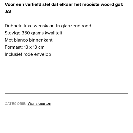
rood
Voor een verliefd stel dat elkaar het mooiste woord gaf:
aantal
JA!
Dubbele luxe wenskaart in glanzend rood
Stevige 350 grams kwaliteit
Met blanco binnenkant
Formaat: 13 x 13 cm
Inclusief rode envelop
Wenskaarten
CATEGORIE: