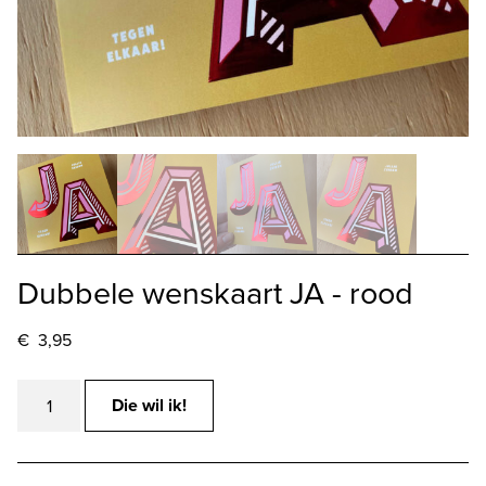
Dubbele wenskaart JA - rood
€
3,95
Dubbele
Die wil ik!
wenskaart
JA
-