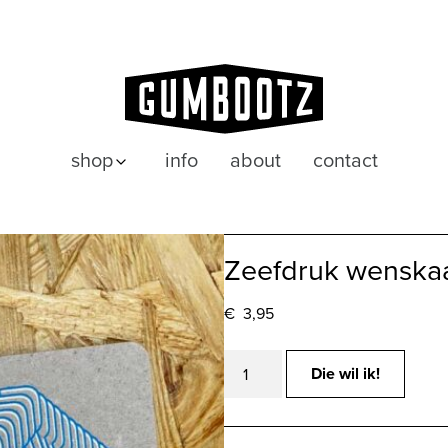
shop
info
about
contact
posters
wenskaarten
Zeefdruk wenskaar
€
3,95
Zeefdruk
Die wil ik!
wenskaart
SORRY
-