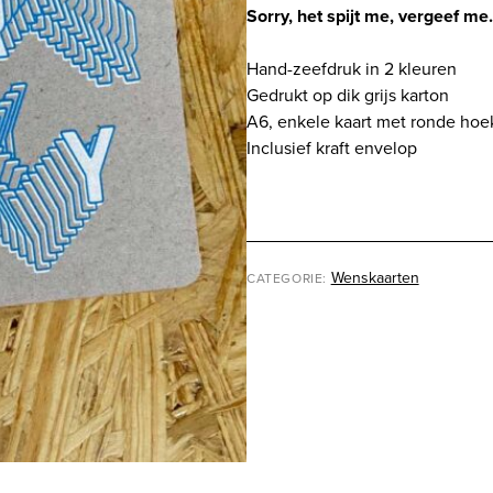
grijs
Sorry, het spijt me, vergeef me.
karton
aantal
Hand-zeefdruk in 2 kleuren
Gedrukt op dik grijs karton
A6, enkele kaart met ronde ho
Inclusief kraft envelop
Wenskaarten
CATEGORIE: