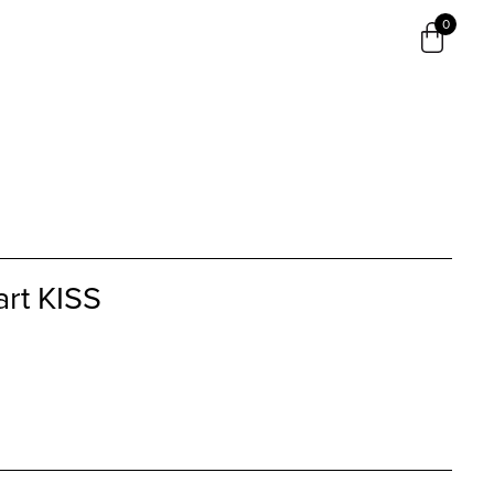
0
rt KISS