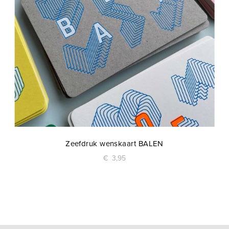
Zeefdruk wenskaart BALEN
€
3,95