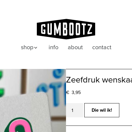
shop
info
about
contact
posters
wenskaarten
Zeefdruk wenskaa
€
3,95
Zeefdruk
Die wil ik!
wenskaart
KISS
aantal