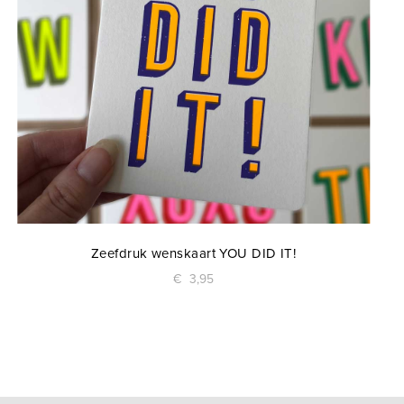
Zeefdruk wenskaart YOU DID IT!
€
3,95