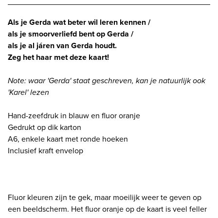
HOU
JOU
Als je Gerda wat beter wil leren kennen /
-
als je smoorverliefd bent op Gerda /
blauw/oranje
als je al járen van Gerda houdt.
aantal
Zeg het haar met deze kaart!
Note: waar 'Gerda' staat geschreven, kan je natuurlijk ook
'Karel' lezen
Hand-zeefdruk in blauw en fluor oranje
Gedrukt op dik karton
A6, enkele kaart met ronde hoeken
Inclusief kraft envelop
Fluor kleuren zijn te gek, maar moeilijk weer te geven op
een beeldscherm. Het fluor oranje op de kaart is veel feller