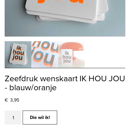
Zeefdruk wenskaart IK HOU JOU
- blauw/oranje
€
3,95
Zeefdruk
Die wil ik!
wenskaart
IK