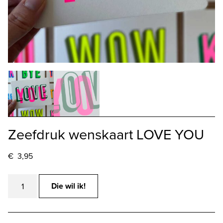
Zeefdruk wenskaart LOVE YOU
€
3,95
Zeefdruk
Die wil ik!
wenskaart
LOVE
YOU