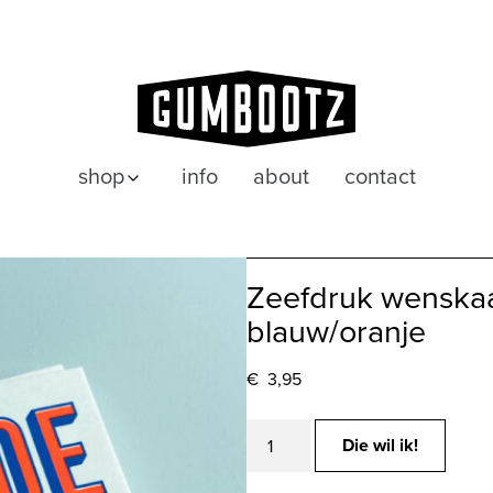
shop
info
about
contact
posters
wenskaarten
Zeefdruk wenska
blauw/oranje
€
3,95
Zeefdruk
Die wil ik!
wenskaart
HIEPERDEPIEPSELS