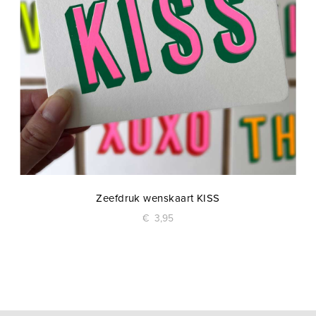
Zeefdruk wenskaart KISS
€
3,95