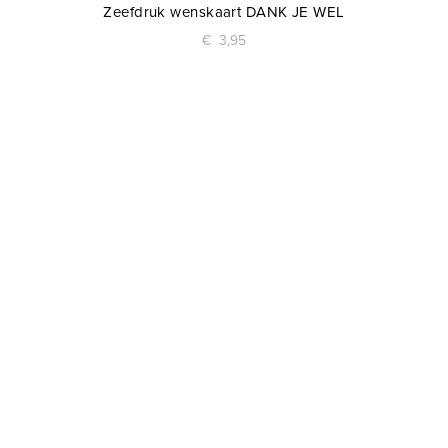
Zeefdruk wenskaart DANK JE WEL
€
3,95
Hell yeah! Ik wil meer
weten