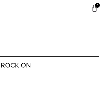
0
t ROCK ON