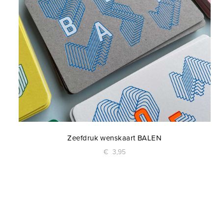
Zeefdruk wenskaart BALEN
€
3,95