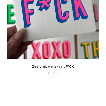
Zeefdruk wenskaart F*CK
€
3,95