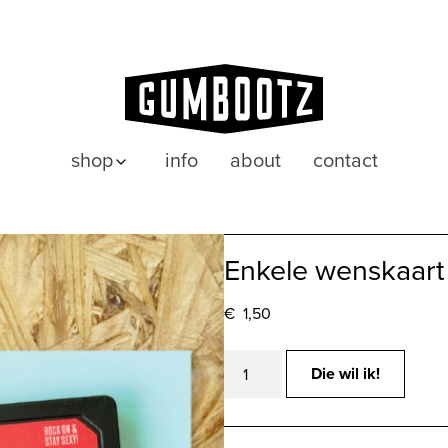
shop
info
about
contact
posters
wenskaarten
Enkele wenskaar
€
1,50
Enkele
Die wil ik!
wenskaart
ROCK
ON