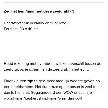
JOU
-
Zeg het hem/haar met deze zeefdruk! <3
blauw/roze
-
Hand-zeefdruk in blauw en fluor roze
30
Formaat: 30 x 40 cm
x
40
cm
aantal
Houd rekening met eventueel wat kleurverschil tussen de
zeefdruk op je scherm en de zeefdruk 'in het echt'.
Fluor kleuren zijn te gek, maar moeilijk weer te geven op
een beeldscherm. Het fluor roze op de poster is veel feller
dan je hier ziet. Gegarandeerd een WOW-effect in je
woonkamer/keuken/slaapkamer/waar dan ook!