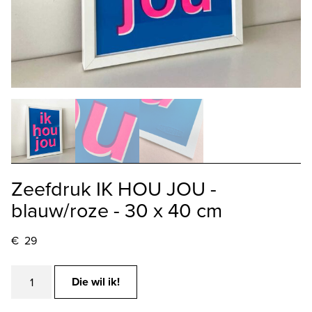
Zeefdruk IK HOU JOU -
blauw/roze - 30 x 40 cm
€
29
Zeefdruk
Die wil ik!
IK
HOU