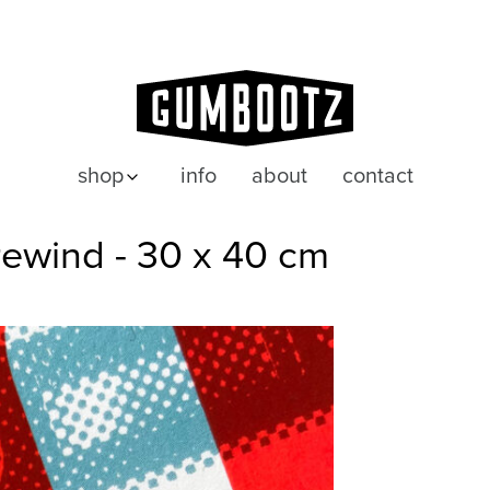
shop
info
about
contact
posters
 rewind - 30 x 40 cm
wenskaarten