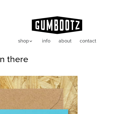
shop
info
about
contact
posters
n there
wenskaarten