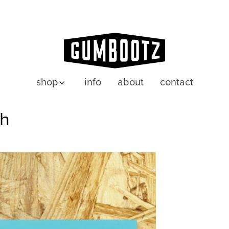
shop
info
about
contact
posters
ah
wenskaarten